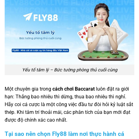
Yếu tố tâm lý – Bức tường phòng thủ cuối cùng
Một chuyên gia trong
cách chơi Baccarat
luôn đặt ra giới
hạn: Thắng bao nhiêu thì dừng, thua bao nhiêu thì nghỉ.
Hãy coi cá cược là một công việc đầu tư đòi hỏi kỷ luật sắt
thép. Khi tâm trí thoải mái, các phân tích của bạn mới đạt
được độ chính xác cao nhất.
Tại sao nên chọn Fly88 làm nơi thực hành cá