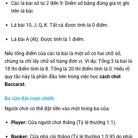
Các lá bài số từ 2 đến 9: Điểm số bằng đúng giá trị ghi
trên lá bài.
Lá bài 10, J, Q, K: Tất cả được tính là 0 điểm.
Lá bài A (Át): Được tính là 1 điểm.
Nếu tổng điểm của các lá bài là một số có hai chữ số,
chúng ta chỉ lấy chữ số hàng đơn vị. Ví dụ: Tổng 3 lá bài là
18 thì điểm tính là 8. Tổng là 20 thì điểm tính là 0. Hiểu rõ
quy tắc này là phần đầu tiên trong việc học
cách chơi
Baccarat
.
Ba cửa đặt cược chính
Người chơi có thể đặt tiền vào một trong ba cửa:
Player:
Cửa người chơi thắng (Tỷ lệ thưởng 1:1).
Banker:
Cửa nhà cái thắng (Tỷ lệ thưởng 1:0.95 do phải