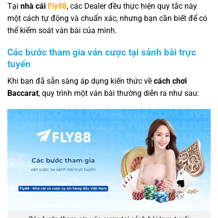
Tại
nhà cái
Fly88
, các Dealer đều thực hiện quy tắc này
một cách tự động và chuẩn xác, nhưng bạn cần biết để có
thể kiểm soát ván bài của mình.
Các bước tham gia ván cược tại sảnh bài trực
tuyến
Khi bạn đã sẵn sàng áp dụng kiến thức về
cách chơi
Baccarat
, quy trình một ván bài thường diễn ra như sau: