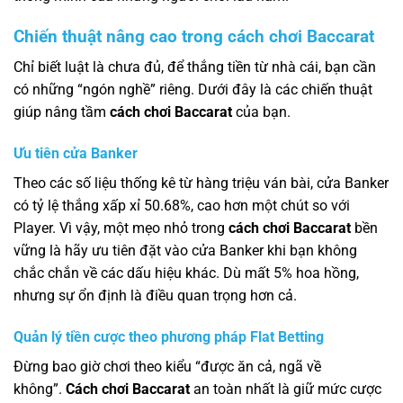
Chiến thuật nâng cao trong cách chơi Baccarat
Chỉ biết luật là chưa đủ, để thắng tiền từ nhà cái, bạn cần
có những “ngón nghề” riêng. Dưới đây là các chiến thuật
giúp nâng tầm
cách chơi Baccarat
của bạn.
Ưu tiên cửa Banker
Theo các số liệu thống kê từ hàng triệu ván bài, cửa Banker
có tỷ lệ thắng xấp xỉ 50.68%, cao hơn một chút so với
Player. Vì vậy, một mẹo nhỏ trong
cách chơi Baccarat
bền
vững là hãy ưu tiên đặt vào cửa Banker khi bạn không
chắc chắn về các dấu hiệu khác. Dù mất 5% hoa hồng,
nhưng sự ổn định là điều quan trọng hơn cả.
Quản lý tiền cược theo phương pháp Flat Betting
Đừng bao giờ chơi theo kiểu “được ăn cả, ngã về
không”.
Cách chơi Baccarat
an toàn nhất là giữ mức cược