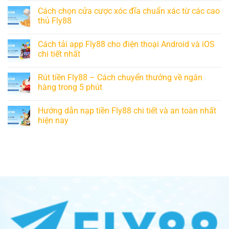
Cách chọn cửa cược xóc đĩa chuẩn xác từ các cao
thủ Fly88
Cách tải app Fly88 cho điện thoại Android và iOS
chi tiết nhất
Rút tiền Fly88 – Cách chuyển thưởng về ngân
hàng trong 5 phút
Hướng dẫn nạp tiền Fly88 chi tiết và an toàn nhất
hiện nay