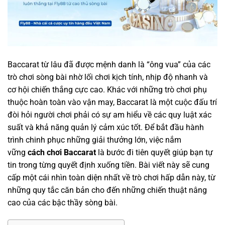
Baccarat từ lâu đã được mệnh danh là “ông vua” của các
trò chơi sòng bài nhờ lối chơi kịch tính, nhịp độ nhanh và
cơ hội chiến thắng cực cao. Khác với những trò chơi phụ
thuộc hoàn toàn vào vận may, Baccarat là một cuộc đấu trí
đòi hỏi người chơi phải có sự am hiểu về các quy luật xác
suất và khả năng quản lý cảm xúc tốt. Để bắt đầu hành
trình chinh phục những giải thưởng lớn, việc nắm
vững
cách chơi Baccarat
là bước đi tiên quyết giúp bạn tự
tin trong từng quyết định xuống tiền. Bài viết này sẽ cung
cấp một cái nhìn toàn diện nhất về trò chơi hấp dẫn này, từ
những quy tắc căn bản cho đến những chiến thuật nâng
cao của các bậc thầy sòng bài.